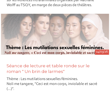
sur les violences intrafamiliales organisée par Nathalie
Wolff au TSQY, en marge de deux pièces de théâtres.
14/03/26
Séance de lecture et table ronde sur le
roman " Un brin de larmes"
Thème : Les mutilations sexuelles féminines.
Noli me tangere, "Ceci est mon corps, inviolable et sacré
(...)".