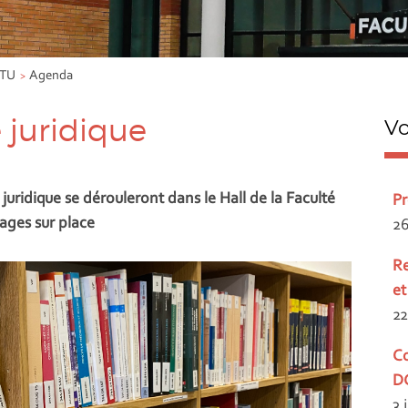
TU
Agenda
e juridique
Vo
ridique se dérouleront dans le Hall de la Faculté
P
rages sur place
26
Re
et
22
Co
D
3 