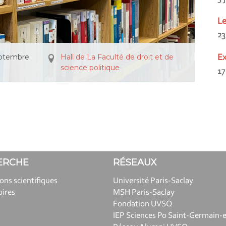
Le
23
eptembre
Hall de La Faculté de droit et de
Ex
science politique
17
ERCHE
RÉSEAUX
ions scientifiques
Université Paris-Saclay
oires
MSH Paris-Saclay
Fondation UVSQ
IEP Sciences Po Saint-Germain-