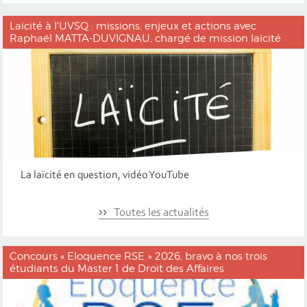
Laïcité à l'UVSQ : missions, enjeux et actions avec
Raphaël MATTA-DUVIGNAU, chargé de mission laïcité
La laïcité en question, vidéo YouTube
Toutes les actualités
Concours « Eloquence RSE » 2026, bravo à nos trois
étudiants du Master 1 de Droit des Affaires