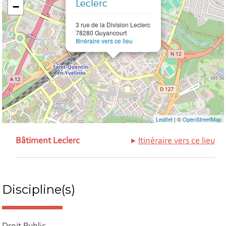
Leclerc
−
3 rue de la Division Leclerc
78280 Guyancourt
Itinéraire vers ce lieu
Leaflet
| ©
OpenStreetMap
Bâtiment Leclerc
Itinéraire vers ce lieu
Discipline(s)