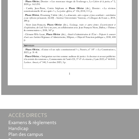
-
Pluen Olivier
, Dossier
: «
Les nouveaux visages de l’esclavage
», 
Les
Cahiers de la justice
, n° 2, 
2020, p. 162
-
295.
-
Camby   Jean
-
Pierre,   Cottin   Stéphane   et 
Pluen   Olivier
(dir.),   Dossier
:   «
La   révision 
constitutionnelle 60 ans après
?
»
, 
Les petites
affiches
, n° 136, 2018, 111 p.
-
Pluen Olivier
, Doumeng Valérie (dir.), 
La démocratie, entre exigence et faux
-
semblants
: 
contribution 
à une réflexion permanente
, 
LGDJ 
–
Institut Universitaire Varenne
, «
Colloques & Essais
», 2018, 
288 p.
-
Niort  Jean
-
François, 
Pluen  Olivier
(dir.),
Esclavage,  traite  et  autres  formes  d’asservissement et 
d’exploitation, du Code Noir à nos jours
, en collaboration avec Jean
-
François Niort, 
Dalloz
, «
Thèmes 
& commentaires
», 2018, 567 p.
-
Clément
-
Wilz Laure, 
Pluen Olivier
(dir.), 
Attaché d’administration de l’État 
–
Préparer le concours 
d’accès aux Instituts Régionaux d’Administration
, 
Ellipses
, 
«
Objectif Fonction publique
»
, 2018, 408 
p.
A
RTICLES 
-
Pluen Olivier
, «
Existe
-
t
-
il un style constitutionnel
?
», 
Pouvoirs
, n° 187
: «
La Constitution
», 
2023, 
p. 31
-
41. 
-
Pluen Olivier
, 
«
Intégration sur titre comme auditeur de justice : le docteur et avocat publiciste 
à la croisée des tensions
», Commentaire de l’arrêt CE, 5°
-
6° ch. réunies, 2 juin 2023, n° 461043, 
Lexbase Avocats
, n° 340, 5 octobre 2023, 5 p. 
1
ACCÈS DIRECTS
Examens & règlements
Handicap
Plan des campus