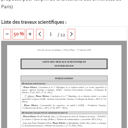
Paris)
Liste des travaux scientifiques :
50 %
/
12
List
e des travaux scientifiques 
–
Olivier Pluen 
–
1
trim
estre 2024
er
LISTE DES 
TRAVAUX SCIENTIFIQUES
OLIVIER PLUEN
PUBLICATIONS
O
UVRAGES INDIVIDUELS
e 
-
Pluen  Olivier
,
Constitution  de  la  V
République, de sa rédaction initiale à sa version aujourd’hui en 
vigueur
:  approche  historique  et  légistique
, 
LGDJ 
–
Institut  Universitaire  Varenne
,  «
Colloques  & 
e
Essais
», 2
éd., 2017, n° 12, 318 p.
re
e 
1
édition
:
Pluen  Olivier
, 
Constitution  de  la  V
République,  de  sa  rédaction  initiale  à  sa  version 
aujourd’hui en vigueur
, 
LGDJ 
–
Institut Universitaire Varenne
, 
«
Colloques & Essais
», 2015, n° 12, 
204 p.)
-
Pluen  Olivier
, 
L’
inamovibilité  des  magistrats
:  un  modèle
?
,
LGDJ 
–
Fondation  Varenne, 
«
Collection des thèses
»,
2013, n° 66, XIV + 832 p.
O
UVRAGES COLLECTIFS 
ET DOSSIERS DE REVUE
-
Pluen Olivier
, 
Wolff Nathalie (dir.), 
La Déclaration des droits de l’homme et du citoyen
: 1789
-
2023. 
Les lumières à l’épreuve du temps
,
Dalloz
, «
Thèmes & commentaires
», novembre 2023, 314 p. 
-
Jean Jean
-
Paul, Humbert Sylvie, 
Pluen Olivier
et Bendjebbar
André (dir.), 
Justice et esclavages, 
La documentation française
, «
Histoire de la justice
», n° 31, 2021, 342 p.