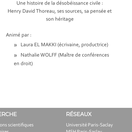
Une histoire de la désobéissance civile :
Henry David Thoreau, ses sources, sa pensée et
son héritage
Animé par :
Laura EL MAKKI (écrivaine, productrice)
Nathalie WOLFF (Maître de conférences
en droit)
ERCHE
RÉSEAUX
ions scientifiques
Université Paris-Saclay
oires
MSH Paris-Saclay