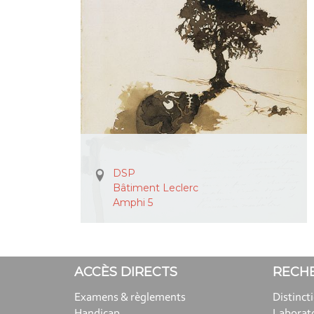
DSP
Bâtiment Leclerc
Amphi 5
ACCÈS DIRECTS
RECH
Examens & règlements
Distinct
Handicap
Laborat