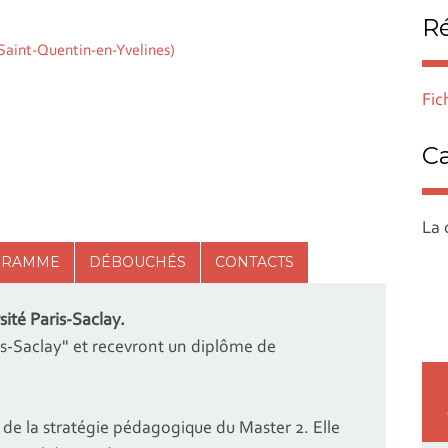
Ré
Saint-Quentin-en-Yvelines)
Fi
Ca
La 
GRAMME
DÉBOUCHÉS
CONTACTS
ité Paris-Saclay.
is-Saclay" et recevront un diplôme de
 de la stratégie pédagogique du Master 2. Elle