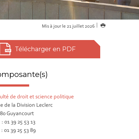
IMPRIMER
Mis à jour le 21 juillet 2026
Télécharger en PDF
omposante(s)
ulté de droit et science politique
ue de la Division Leclerc
80 Guyancourt
. : 01 39 25 53 13
 : 01 39 25 53 89