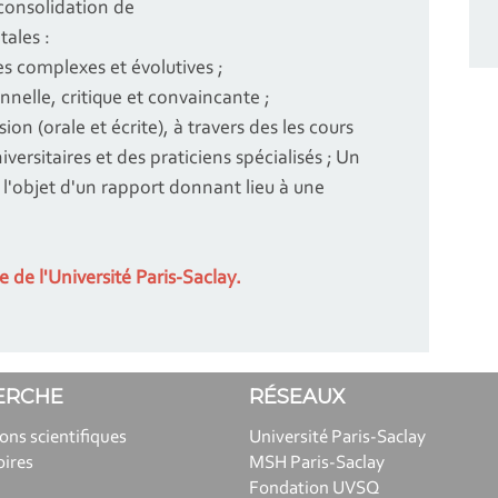
a consolidation de
tales :
s complexes et évolutives ;
nelle, critique et convaincante ;
ssion (orale et écrite), à travers des les cours
versitaires et des praticiens spécialisés ; Un
l'objet d'un rapport donnant lieu à une
te de l'Université Paris-Saclay.
ERCHE
RÉSEAUX
ions scientifiques
Université Paris-Saclay
oires
MSH Paris-Saclay
Fondation UVSQ