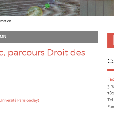
rmation
ION
c, parcours Droit des
C
Fac
3 r
782
Tél
(Université Paris-Saclay)
Fax